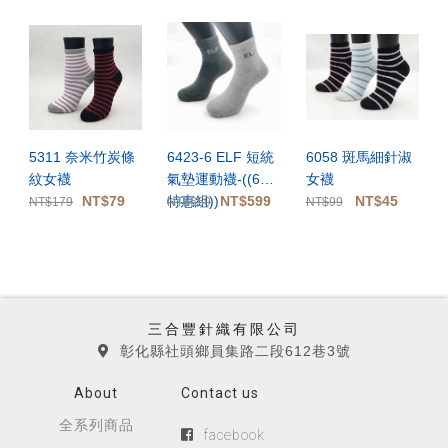
5311 奈米竹炭條
6423-6 ELF 短統
6058 斑馬細針淑
紋女襪
氣墊運動襪-((6雙
女襪
NT$79
特惠組))
NT$599
NT$45
NT$179
NT$659
NT$99
三合豐針織有限公司
彰化縣社頭鄉員集路二段612巷3號
About
Contact us
全系列商品
facebook