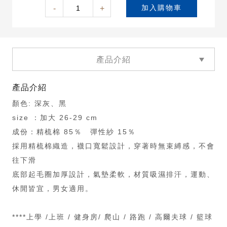
-
+
加入購物車
產品介紹
產品介紹
顏色: 深灰、黑
size ：加大 26-29 cm
成份：精梳棉 85％ 彈性紗 15％
採用精梳棉織造，襪口寬鬆設計，穿著時無束縛感，不會
往下滑
底部起毛圈加厚設計，氣墊柔軟，材質吸濕排汗，運動、
休閒皆宜，男女適用。
****上學 /上班 / 健身房/ 爬山 / 路跑 / 高爾夫球 / 籃球