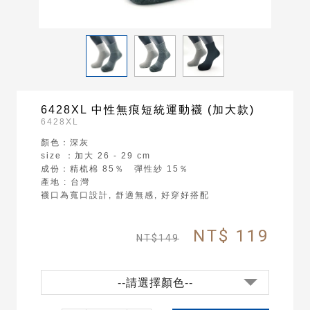
6428XL 中性無痕短統運動襪 (加大款)
6428XL
顏色：深灰
size ：加大 26 - 29 cm
成份：精梳棉 85％ 彈性紗 15％
產地 : 台灣
襪口為寬口設計, 舒適無感, 好穿好搭配
NT$ 119
NT$149
--請選擇顏色--