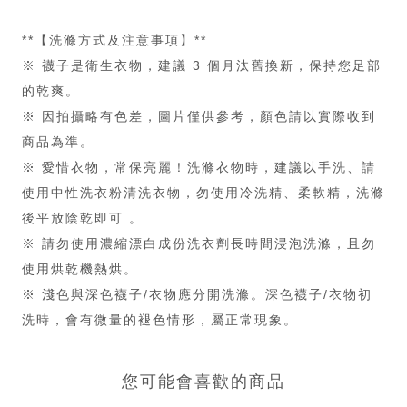
**【洗滌方式及注意事項】**
※ 襪子是衛生衣物，建議 3 個月汰舊換新，保持您足部
的乾爽。
※ 因拍攝略有色差，圖片僅供參考，顏色請以實際收到
商品為準。
※ 愛惜衣物，常保亮麗！洗滌衣物時，建議以手洗、請
使用中性洗衣粉清洗衣物，勿使用冷洗精、柔軟精，洗滌
後平放陰乾即可 。
※ 請勿使用濃縮漂白成份洗衣劑長時間浸泡洗滌，且勿
使用烘乾機熱烘。
※ 淺色與深色襪子/衣物應分開洗滌。深色襪子/衣物初
洗時，會有微量的褪色情形，屬正常現象。
您可能會喜歡的商品