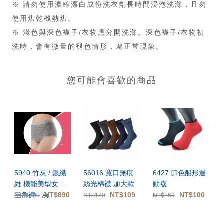
※ 請勿使用濃縮漂白成份洗衣劑長時間浸泡洗滌，且勿
使用烘乾機熱烘。
※ 淺色與深色襪子/衣物應分開洗滌。深色襪子/衣物初
洗時，會有微量的褪色情形，屬正常現象。
您可能會喜歡的商品
5940 竹炭 / 銀纖
56016 寬口無痕
6427 節色船形運
維 機能美型女用
絲光棉襪 加大款
動襪
三角褲 - 灰
NT$690
NT$109
NT$100
NT$1200
NT$189
NT$159