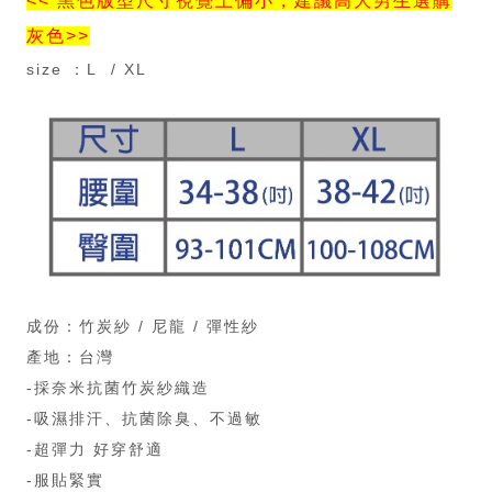
<< 黑色版型尺寸視覺上偏小，建議高大男生選購
灰色>>
size ：L / XL
成份：竹炭紗 / 尼龍 / 彈性紗
產地：台灣
-採奈米抗菌竹炭紗織造
-吸濕排汗、抗菌除臭、不過敏
-超彈力 好穿舒適
-服貼緊實