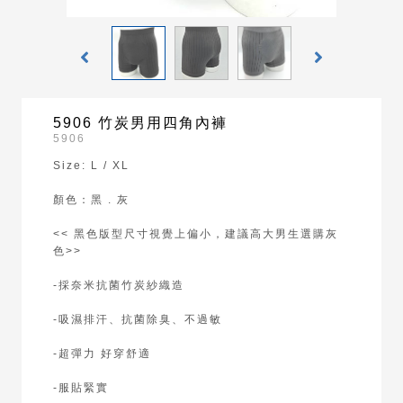
5906 竹炭男用四角內褲
5906
Size: L / XL
顏色：黑 . 灰
<< 黑色版型尺寸視覺上偏小，建議高大男生選購灰
色>>
-採奈米抗菌竹炭紗織造
-吸濕排汗、抗菌除臭、不過敏
-超彈力 好穿舒適
-服貼緊實