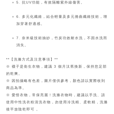
5. 抗UV功能，有效隔離紫外線傷害。
6. 多元化纖維，結合輕量及多元捲曲纖維技術，增
加穿著舒適感。
7. 奈米級技術抽紗，竹炭功效耐水洗，不因水洗而
消失。
**【洗滌方式及注意事項】**
※ 襪子是衛生衣物，建議 3 個月汰舊換新，保持您足部
的乾爽。
※ 因拍攝略有色差，圖片僅供參考，顏色請以實際收到
商品為準。
※ 愛惜衣物，常保亮麗！洗滌衣物時，建議以手洗、請
使用中性洗衣粉清洗衣物，勿使用冷洗精、柔軟精，洗滌
後平放陰乾即可 。