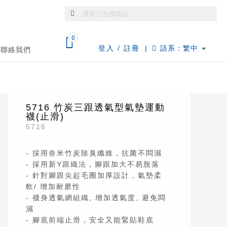
0
登入 / 註冊
|
語系：繁中
聯絡我們
5716 竹炭三跟透氣型氣墊運動
襪(止滑)
5716
- 採用奈米竹炭除臭纖維，抗菌不悶濕
- 採用新Y跟織法，腳跟加大不易脫落
- 針對腳跟尖起毛圈加厚設計，氣墊柔
軟/ 增加耐磨性
- 襪身透氣網組織, 增加透氣度, 避免悶
濕
- 腳底前端止滑，安全又能緊貼鞋底