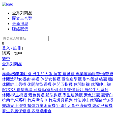
全系列商品
關於三合豐
最新消息
聯絡我們
0
登入 / 註冊
|
語系：繁中
繁中
全系列商品
×
專業/機能運動襪
男生加大版
抗菌 運動襪
專業運動腿套/袖套
休閒造型女襪/絲褲襪
休閒女棉襪
個性造型襪
耐勾透膚絲襪
機
休閒紳士男襪
休閒船型踝襪
休閒五指襪
休閒短襪
休閒紳士襪
SOXKS 造型專區
可愛動物系列
創意幾何系列
自然生活系列
休閒/學生棉襪
素色長襪
船型踝襪
學生運動襪
素色短襪
襪管白
抗菌竹炭系列
竹炭毛浴巾
竹炭護具系列
竹炭紳士休閒襪
竹炭
嬰幼兒止滑襪
超彈力魔術童襪(止滑)
大童舒適短襪
嬰幼兒短襪(
養生多層保健襪
多層襪組合