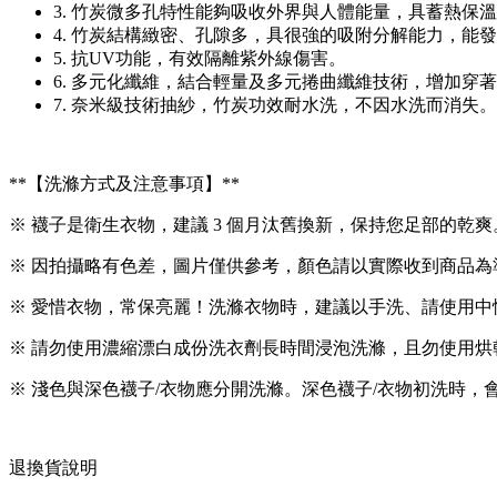
3. 竹炭微多孔特性能夠吸收外界與人體能量，具蓄熱保
4. 竹炭結構緻密、孔隙多，具很強的吸附分解能力，能
5. 抗UV功能，有效隔離紫外線傷害。
6. 多元化纖維，結合輕量及多元捲曲纖維技術，增加穿
7. 奈米級技術抽紗，竹炭功效耐水洗，不因水洗而消失。
**【洗滌方式及注意事項】**
※ 襪子是衛生衣物，建議 3 個月汰舊換新，保持您足部的乾爽
※ 因拍攝略有色差，圖片僅供參考，顏色請以實際收到商品為
※ 愛惜衣物，常保亮麗！洗滌衣物時，建議以手洗、請使用中
※ 請勿使用濃縮漂白成份洗衣劑長時間浸泡洗滌，且勿使用烘
※ 淺色與深色襪子/衣物應分開洗滌。深色襪子/衣物初洗時
退換貨說明