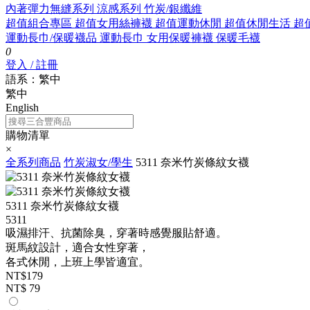
內著彈力無縫系列
涼感系列
竹炭/銀纖維
超值組合專區
超值女用絲褲襪
超值運動休閒
超值休閒生活
超
運動長巾/保暖襪品
運動長巾
女用保暖褲襪
保暖毛襪
0
登入 / 註冊
語系：繁中
繁中
English
購物清單
×
全系列商品
竹炭淑女/學生
5311 奈米竹炭條紋女襪
5311 奈米竹炭條紋女襪
5311
吸濕排汗、抗菌除臭，穿著時感覺服貼舒適。
斑馬紋設計，適合女性穿著，
各式休閒，上班上學皆適宜。
NT$179
NT$ 79