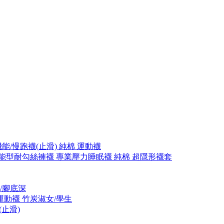
機能/慢跑襪(止滑)
純棉 運動襪
能型耐勾絲褲襪
專業壓力睡眠襪
純棉 超隱形襪套
/腳底深
運動襪
竹炭淑女/學生
止滑)