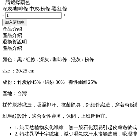
--請選擇顏色--
深灰/咖啡條
中灰/粉條
黑/紅條
-
+
加入購物車
產品介紹
產品介紹
退換貨說明
產品介紹
顏色：黑 / 紅條 . 深灰 / 咖啡條 . 淺灰 / 粉條
size ：20-25 cm
成份：竹炭紗45% +綿紗 30%+ 彈性纖維25%
產地：台灣
採竹炭紗織造，吸濕排汗、抗菌除臭，針細針織造，穿著時感
斑馬紋設計，適合女性穿著，休閒，上班皆適宜。
1. 純天然植物炭化纖維，無一般石化類易引起皮膚過敏
2. 特殊異型十字纖維，減少濕氣或汗水接觸皮膚，吸溼