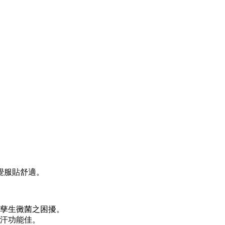
覺服貼舒適。
或孳生黴菌之困擾。
排汗功能佳。