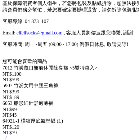
基於保障消費者個人衛生，若您將包裝及貼紙拆除，恕無法接
請會員們務必幫忙，若您要確定要辦理退貨，請勿拆除包裝/
客服專線: 04-8731107
Email:
elfelfsocks@gmail.com
, 客服人員將儘速跟您聯繫, 謝謝!
客服時間: 周一~周五 (09:00~ 17:00) 例假日休息, 敬請見諒!
您可能會喜歡的商品
7012 竹炭寬口無痕休閒除臭襪 <5雙特惠入>
NT$1100
NT$599
5907 竹炭女用中腰三角褲
NT$399
NT$189
6053 船形細針舒適薄襪
NT$99
NT$45
6492L-1 橫紋厚底氣墊襪 (L)
NT$120
NT$79
〈