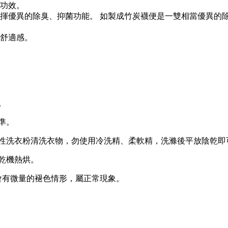
溫功效。
發揮優異的除臭、抑菌功能。 如製成竹炭襪便是一雙相當優異的
著舒適感。
。
準。
性洗衣粉清洗衣物，勿使用冷洗精、柔軟精，洗滌後平放陰乾即
乾機熱烘。
，會有微量的褪色情形，屬正常現象。