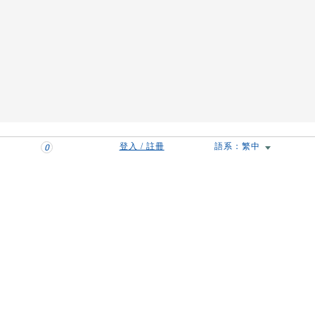
登入 / 註冊
語系：繁中
0