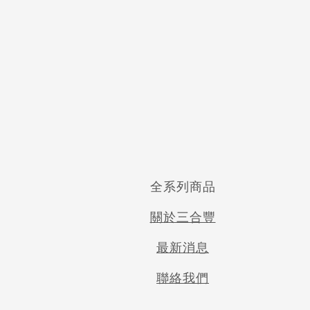
運動長巾
SC 03 三線條緹花純棉運動長
全系列商品
巾
關於三合豐
NT$199
NT$399
最新消息
聯絡我們