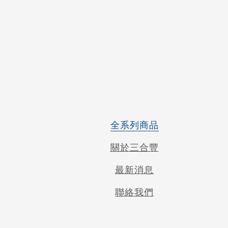
5899 運動壓力袖套 / 腿套 - 6
色上市
全系列商品
NT$399
NT$590
關於三合豐
最新消息
聯絡我們