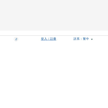
登入 / 註冊
語系：繁中
0