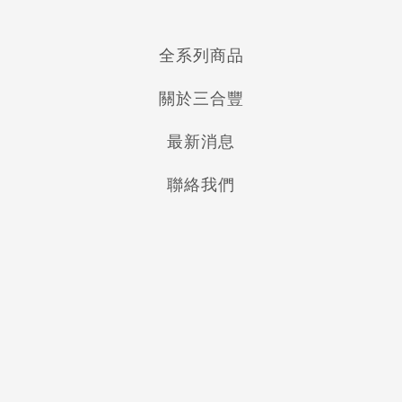
全系列商品
關於三合豐
最新消息
聯絡我們
6485-5 巨星七彩繽紛童襪 < <
6486M 素面造型<止滑>童襪
特惠6雙入>>
(M)
NT$319
NT$59
NT$599
NT$99