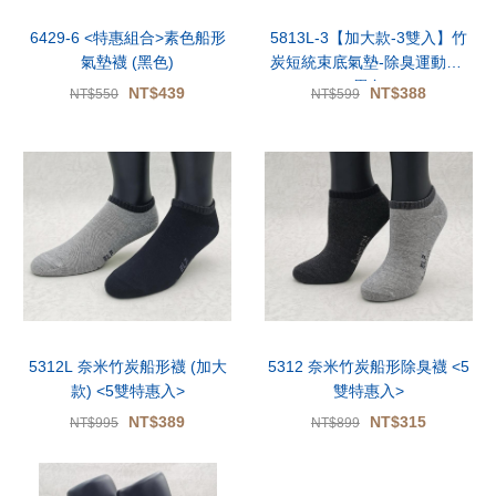
6429-6 <特惠組合>素色船形
5813L-3【加大款-3雙入】竹
氣墊襪 (黑色)
炭短統束底氣墊-除臭運動襪-
黑色
NT$439
NT$388
NT$550
NT$599
5312L 奈米竹炭船形襪 (加大
5312 奈米竹炭船形除臭襪 <5
款) <5雙特惠入>
雙特惠入>
NT$389
NT$315
NT$995
NT$899