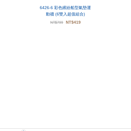
6426-6 彩色繽紛船型氣墊運
動襪 (6雙入超值組合)
NT$419
NT$799