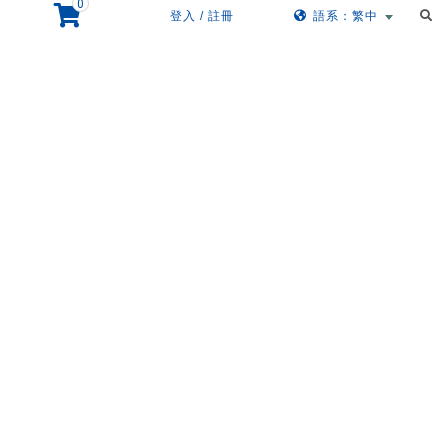
0
登入 / 註冊
語系：繁中
三合豐針織有限公司
彰化縣社頭鄉員集路二段612巷3號
About
Contact us
全系列商品
facebook
關於三合豐
04-8731107