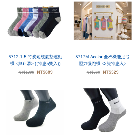
5712-1-5 竹炭短統氣墊運動
5717M Acolor 全棉機能足弓
襪 <無止滑> ((特惠5雙入))
壓力慢跑襪 <3雙特惠入>
NT$689
NT$329
NT$1399
NT$660