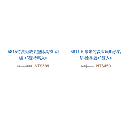
5815竹炭短統氣墊除臭襪-刺
5811-5 奈米竹炭束底船形氣
繡 <5雙特惠入>
墊-除臭襪<5雙入>
NT$589
NT$459
NT$1099
NT$795