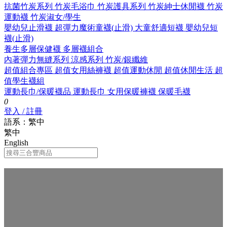
抗菌竹炭系列
竹炭毛浴巾
竹炭護具系列
竹炭紳士休閒襪
竹炭
運動襪
竹炭淑女/學生
嬰幼兒止滑襪
超彈力魔術童襪(止滑)
大童舒適短襪
嬰幼兒短
襪(止滑)
養生多層保健襪
多層襪組合
內著彈力無縫系列
涼感系列
竹炭/銀纖維
超值組合專區
超值女用絲褲襪
超值運動休閒
超值休閒生活
超
值學生襪組
運動長巾/保暖襪品
運動長巾
女用保暖褲襪
保暖毛襪
0
登入 / 註冊
語系：繁中
繁中
English