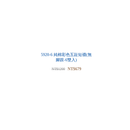
5920-6 純棉彩色五趾短襪(無
腳跟-6雙入)
NT$679
NT$1200