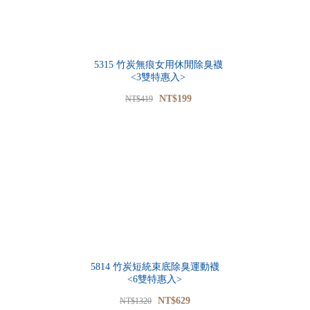
5315 竹炭無痕女用休閒除臭襪
<3雙特惠入>
NT$199
NT$419
5814 竹炭短統束底除臭運動襪
<6雙特惠入>
NT$629
NT$1320