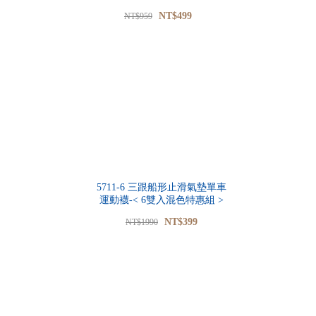
NT$499
NT$959
5711-6 三跟船形止滑氣墊單車
運動襪-< 6雙入混色特惠組 >
NT$399
NT$1990