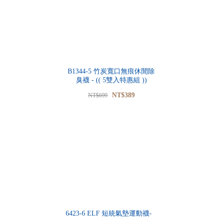
B1344-5 竹炭寬口無痕休閒除
臭襪 - (( 5雙入特惠組 ))
NT$389
NT$699
6423-6 ELF 短統氣墊運動襪-