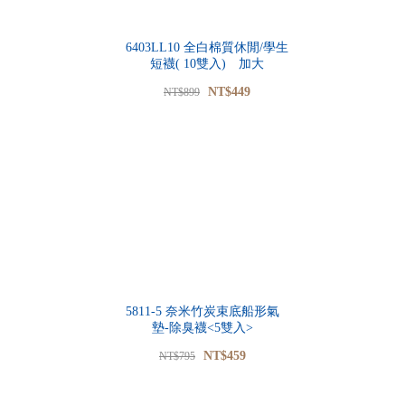
6403LL10 全白棉質休閒/學生
短襪( 10雙入) 加大
NT$449
NT$899
5811-5 奈米竹炭束底船形氣
墊-除臭襪<5雙入>
NT$459
NT$795