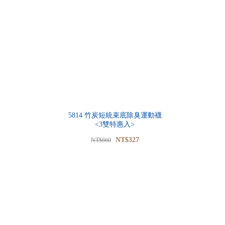
5814 竹炭短統束底除臭運動襪
<3雙特惠入>
NT$327
NT$660