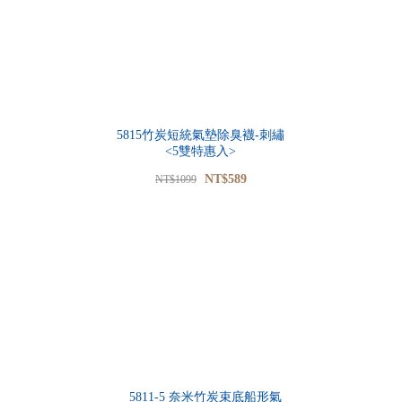
5815竹炭短統氣墊除臭襪-刺繡
<5雙特惠入>
NT$589
NT$1099
5811-5 奈米竹炭束底船形氣