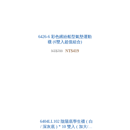
6426-6 彩色繽紛船型氣墊運動
襪 (6雙入超值組合)
NT$419
NT$799
6404LL102 陰陽底學生襪 ( 白
/ 深灰底 ) * 10 雙入 ( 加大/無