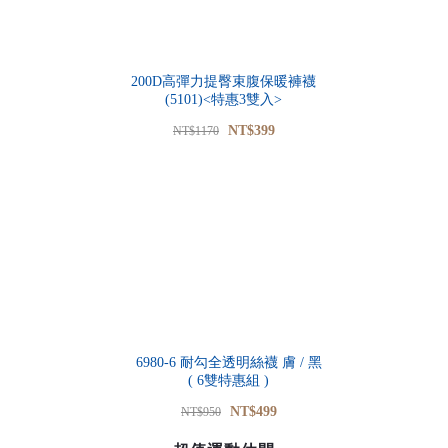
200D高彈力提臀束腹保暖褲襪
(5101)<特惠3雙入>
NT$399
NT$1170
6980-6 耐勾全透明絲襪 膚 / 黑
( 6雙特惠組 )
NT$499
NT$950