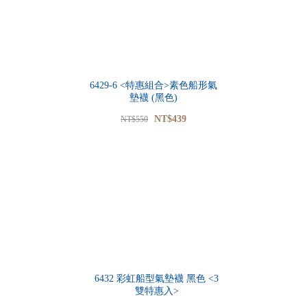
6429-6 <特惠組合>素色船形氣
墊襪 (黑色)
NT$439
NT$550
6432 彩虹船型氣墊襪 黑色 <3
雙特惠入>