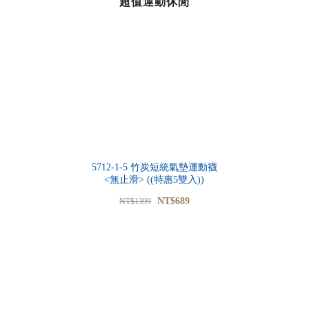
超值運動休閒
5712-1-5 竹炭短統氣墊運動襪
<無止滑> ((特惠5雙入))
NT$689
NT$1399