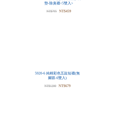
墊-除臭襪<5雙入>
NT$459
NT$795
5920-6 純棉彩色五趾短襪(無
腳跟-6雙入)
NT$679
NT$1200