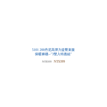
5101 200丹尼高彈力提臀束腹
保暖褲襪--"3雙入特惠組"
NT$399
NT$599