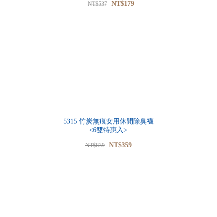
NT$179
NT$537
5315 竹炭無痕女用休閒除臭襪
<6雙特惠入>
NT$359
NT$839