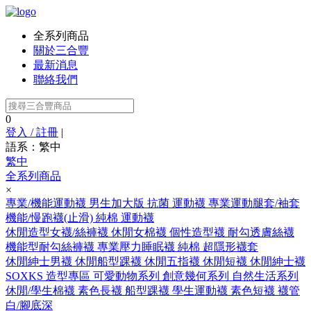
全系列商品
關於三合豐
最新消息
聯絡我們
0
登入 / 註冊
|
語系：繁中
繁中
全系列商品
×
專業/機能運動襪
男生加大版
抗菌 運動襪
專業運動腿套/袖套
機能/慢跑襪(止滑)
純棉 運動襪
休閒造型女襪/絲褲襪
休閒女棉襪
個性造型襪
耐勾透膚絲襪
機能型耐勾絲褲襪
專業壓力睡眠襪
純棉 超隱形襪套
休閒紳士男襪
休閒船型踝襪
休閒五指襪
休閒短襪
休閒紳士襪
SOXKS 造型專區
可愛動物系列
創意幾何系列
自然生活系列
休閒/學生棉襪
素色長襪
船型踝襪
學生運動襪
素色短襪
襪管
白/腳底深