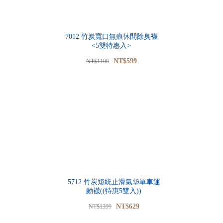
7012 竹炭寬口無痕休閒除臭襪
<5雙特惠入>
NT$599
NT$1100
5712 竹炭短統止滑氣墊單車運
動襪((特惠5雙入))
NT$629
NT$1399