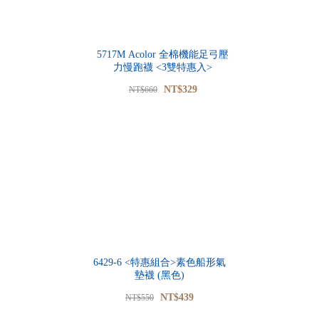
5717M Acolor 全棉機能足弓壓
力慢跑襪 <3雙特惠入>
NT$329
NT$660
6429-6 <特惠組合>素色船形氣
墊襪 (黑色)
NT$439
NT$550