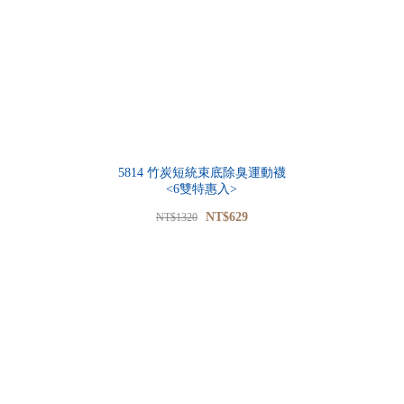
5814 竹炭短統束底除臭運動襪
<6雙特惠入>
NT$629
NT$1320