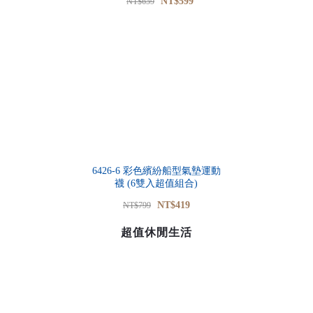
NT$599
NT$659
6426-6 彩色繽紛船型氣墊運動
襪 (6雙入超值組合)
NT$419
NT$799
超值休閒生活