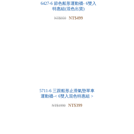
6427-6 節色船形運動襪- 6雙入
特惠組(混色出貨)
NT$499
NT$959
5711-6 三跟船形止滑氣墊單車
運動襪-< 6雙入混色特惠組 >
NT$399
NT$1990