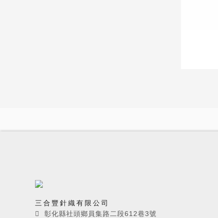
三合豐針織有限公司
彰化縣社頭鄉員集路二段612巷3號